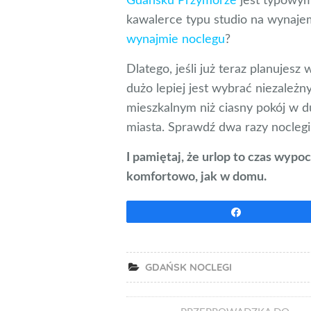
Gdańsku Przymorze
jest typowym
kawalerce typu studio na wynaje
wynajmie noclegu
?
Dlatego, jeśli już teraz planujesz
dużo lepiej jest wybrać niezależ
mieszkalnym niż ciasny pokój w 
miasta. Sprawdź dwa razy nocleg
I pamiętaj, że urlop to czas wypo
komfortowo, jak w domu.
Udostępnij
GDAŃSK NOCLEGI