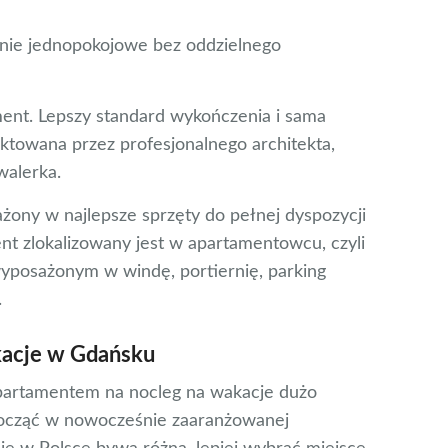
anie jednopokojowe bez oddzielnego
ment. Lepszy standard wykończenia i sama
ektowana przez profesjonalnego architekta,
walerka.
ony w najlepsze sprzęty do pełnej dyspozycji
t zlokalizowany jest w apartamentowcu, czyli
osażonym w windę, portiernię, parking
.
acje w Gdańsku
partamentem na nocleg na wakacje dużo
począć w nowocześnie zaaranżowanej