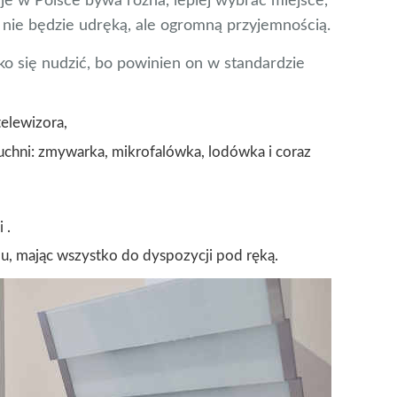
je w Polsce bywa różna, lepiej wybrać miejsce,
nie będzie udręką, ale ogromną przyjemnością.
o się nudzić, bo powinien on w standardzie
telewizora,
uchni: zmywarka, mikrofalówka, lodówka i coraz
 .
mu, mając wszystko do dyspozycji pod ręką.