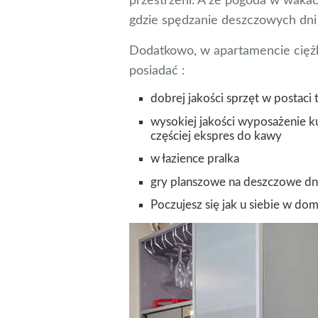
przestrzeni. A że pogoda w wakac
gdzie spędzanie deszczowych dni 
Dodatkowo, w apartamencie ciężk
posiadać :
dobrej jakości sprzęt w postaci 
wysokiej jakości wyposażenie k
częściej ekspres do kawy
w łazience pralka
gry planszowe na deszczowe dni
Poczujesz się jak u siebie w do