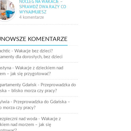
NOCLEG NA WAKACJE –
SPRAWDŹ DWA RAZY CO
WYNAJMUJESZ
4 komentarze
JNOWSZE KOMENTARZE
achtic
-
Wakacje bez dzieci?
amenty dla dorosłych, bez dzieci
ustyna
-
Wakacje z dzieckiem nad
em – jak się przygotować?
partamenty Gdańsk
-
Przeprowadzka do
ska – blisko morza czy pracy?
ylwia
-
Przeprowadzka do Gdańska –
o morza czy pracy?
ezpieczni nad woda
-
Wakacje z
ckiem nad morzem – jak się
gotować?