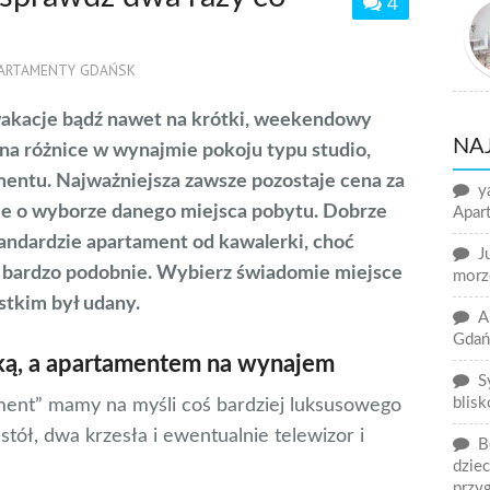
4
ARTAMENTY GDAŃSK
wakacje bądź nawet na krótki, weekendowy
NA
 na różnice w wynajmie pokoju typu studio,
mentu. Najważniejsza zawsze pozostaje cena za
y
je o wyborze danego miejsca pobytu. Dobrze
Apart
standardzie apartament od kawalerki, choć
J
 bardzo podobnie. Wybierz świadomie miejsce
morz
tkim był udany.
A
Gdań
ką, a apartamentem na wynajem
S
blisk
ment” mamy na myśli coś bardziej luksusowego
 stół, dwa krzesła i ewentualnie telewizor i
B
dzie
przy