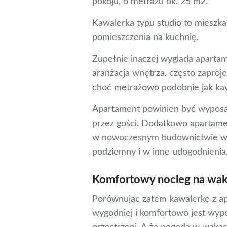
pokoju, o metrażu ok. 25 m2.
Kawalerka typu studio to mieszk
pomieszczenia na kuchnię.
Zupełnie inaczej wygląda aparta
aranżacja wnętrza, często zaproj
choć metrażowo podobnie jak ka
Apartament powinien być wyposaż
przez gości. Dodatkowo apartamen
w nowoczesnym budownictwie wyp
podziemny i w inne udogodnienia
Komfortowy nocleg na wak
Porównując zatem kawalerkę z a
wygodniej i komfortowo jest wy