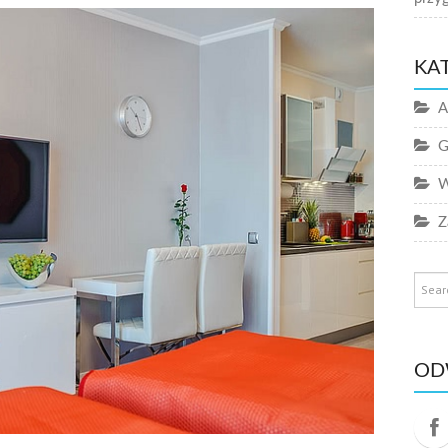
KA
A
G
W
Z
OD