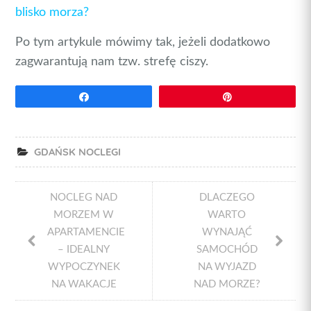
blisko morza?
Po tym artykule mówimy tak, jeżeli dodatkowo
zagwarantują nam tzw. strefę ciszy.
Udostępnij
Przypnij
GDAŃSK NOCLEGI
NOCLEG NAD
DLACZEGO
MORZEM W
WARTO
APARTAMENCIE
WYNAJĄĆ
– IDEALNY
SAMOCHÓD
WYPOCZYNEK
NA WYJAZD
NA WAKACJE
NAD MORZE?