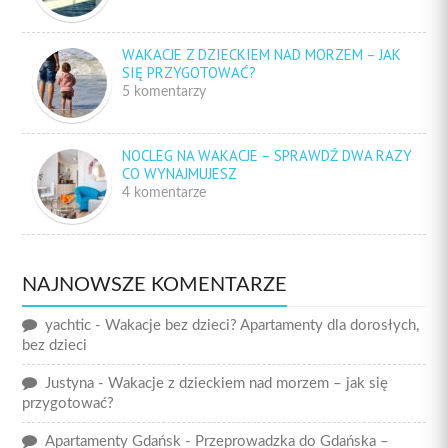
WAKACJE Z DZIECKIEM NAD MORZEM – JAK
SIĘ PRZYGOTOWAĆ?
5 komentarzy
NOCLEG NA WAKACJE – SPRAWDŹ DWA RAZY
CO WYNAJMUJESZ
4 komentarze
NAJNOWSZE KOMENTARZE
yachtic
-
Wakacje bez dzieci? Apartamenty dla dorosłych,
bez dzieci
Justyna
-
Wakacje z dzieckiem nad morzem – jak się
przygotować?
Apartamenty Gdańsk
-
Przeprowadzka do Gdańska –