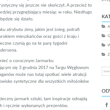
rystyczny się jeszcze nie skończył. A przecież to
bardziej przygnębiający miesiąc w roku. Niedługo
KA
będzie się działo.
A
u atrybutu zimy, jakim jest śnieg, potrafi
G
rokiem mieszkańców oraz gości z kraju i
teczne czynią go na te parę tygodni
W
ndersena.
Z
nieć o corocznym Jarmarku
ącym się 3 grudnia 2017 na Targu Węglowym
ganów może nas tutaj spotkać wiele atrakcji
dowisko syntetyczne dla wszystkich miłośników
OD
eczny jarmark sztuki, tam inspiracje odnajdą
h i ręcznie wykonanych prezentów.