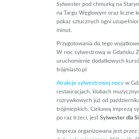
Sylwester pod chmurką na Stary
na Targu Węglowym oraz liczne k
pokaz sztucznych ogni uzupełnio
minut.
Przygotowania do tego wyjątkoweg
W noc sylwestrową w Gdańsku Za
uruchomienie dodatkowych kursó
trójmiasto.pl
Atrakcje sylwestrowej nocy
w Gda
restauracjach, klubach muzycznyc
rozrywkowych już od października
trójmiejskich. Ciekawą imprezą s
po raz trzeci, jest
Sylwester dla Si
Impreza organizowana jest przez po