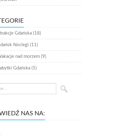
TEGORIE
trakcje Gdańska
(18)
dańsk Noclegi
(11)
akacje nad morzem
(9)
abytki Gdańska
(5)
WIEDŹ NAS NA: