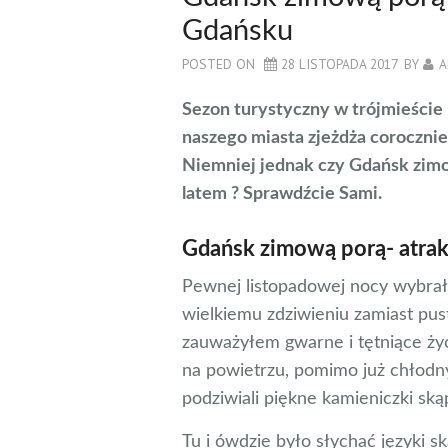
Gdańsku
POSTED ON
28 LISTOPADA 2017
BY
A
Sezon turystyczny w trójmieście 
naszego miasta zjeżdża corocznie 
Niemniej jednak czy Gdańsk zimo
latem ?
Sprawdźcie Sami.
Gdańsk zimową porą- atra
Pewnej listopadowej nocy wybra
wielkiemu zdziwieniu zamiast pus
zauważyłem gwarne i tętniące ży
na powietrzu, pomimo już chłodny
podziwiali piękne kamieniczki sk
Tu i ówdzie było słychać języki s