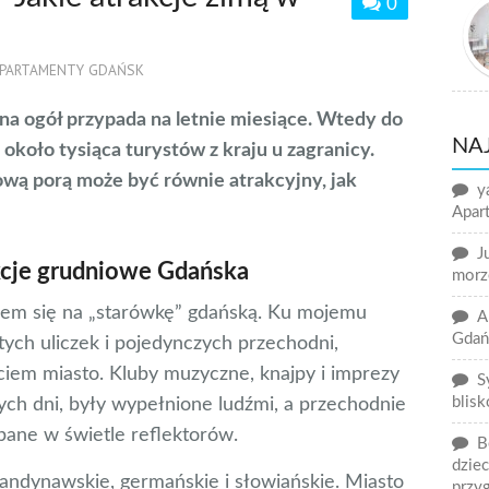
0
PARTAMENTY GDAŃSK
na ogół przypada na letnie miesiące. Wtedy do
NA
około tysiąca turystów z kraju u zagranicy.
wą porą może być równie atrakcyjny, jak
y
Apart
J
kcje grudniowe Gdańska
morz
łem się na „starówkę” gdańską. Ku mojemu
A
Gdań
tych uliczek i pojedynczych przechodni,
ciem miasto. Kluby muzyczne, knajpy i imprezy
S
blisk
ch dni, były wypełnione ludźmi, a przechodnie
ąpane w świetle reflektorów.
B
dzie
kandynawskie, germańskie i słowiańskie. Miasto
przy