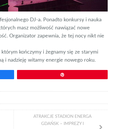
esjonalnego DJ-a. Ponadto konkursy i nauka
 których masz możliwość nawiązać nowe
ść. Organizator zapewnia, że tej nocy nikt nie
w którym kończymy i żegnamy się ze starymi
hą i nadzieję witamy energie nowego roku.
Przypnij
ATRAKCJE STADION ENERGA
GDAŃSK – IMPREZY I