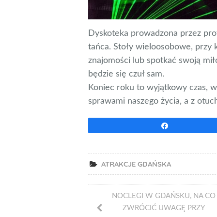
Dyskoteka prowadzona przez prof
tańca. Stoły wieloosobowe, przy
znajomości lub spotkać swoją miło
będzie się czuł sam.
Koniec roku to wyjątkowy czas, 
sprawami naszego życia, a z otuc
Udostępnij
ATRAKCJE GDAŃSKA
NOCLEGI W GDAŃSKU, NA CO
ZWRÓCIĆ UWAGĘ PRZY