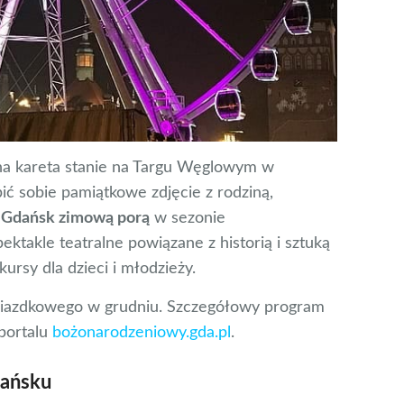
na kareta stanie na Targu Węglowym w
ić sobie pamiątkowe zdjęcie z rodziną,
.
Gdańsk zimową porą
w sezonie
ektakle teatralne powiązane z historią i sztuką
ursy dla dzieci i młodzieży.
iazdkowego w grudniu. Szczegółowy program
portalu
bożonarodzeniowy.gda.pl
.
dańsku