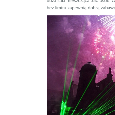
duża sala mieszcząca 350 osób. O
bez limitu zapewnią dobrą zabaw