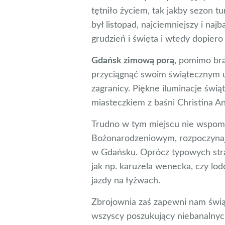
tętniło życiem, tak jakby sezon tu
był listopad, najciemniejszy i naj
grudzień i święta i wtedy dopiero 
Gdańsk zimową porą
, pomimo brak
przyciągnąć swoim świątecznym u
zagranicy. Piękne iluminacje świą
miasteczkiem z baśni Christina A
Trudno w tym miejscu nie wspom
Bożonarodzeniowym, rozpoczynaj
w Gdańsku. Oprócz typowych stra
jak np. karuzela wenecka, czy lo
jazdy na łyżwach.
Zbrojownia zaś zapewni nam świąt
wszyscy poszukujący niebanalnyc