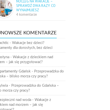
NOCLEG NA WAKACJE –
SPRAWDŹ DWA RAZY CO
WYNAJMUJESZ
4 komentarze
JNOWSZE KOMENTARZE
achtic
-
Wakacje bez dzieci?
amenty dla dorosłych, bez dzieci
ustyna
-
Wakacje z dzieckiem nad
em – jak się przygotować?
partamenty Gdańsk
-
Przeprowadzka do
ska – blisko morza czy pracy?
ylwia
-
Przeprowadzka do Gdańska –
o morza czy pracy?
ezpieczni nad woda
-
Wakacje z
ckiem nad morzem – jak się
gotować?