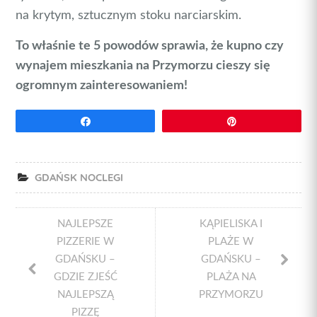
na krytym, sztucznym stoku narciarskim.
To właśnie te 5 powodów sprawia, że kupno czy
wynajem mieszkania na Przymorzu cieszy się
ogromnym zainteresowaniem!
Udostępnij
Przypnij
GDAŃSK NOCLEGI
NAJLEPSZE
KĄPIELISKA I
PIZZERIE W
PLAŻE W
GDAŃSKU –
GDAŃSKU –
GDZIE ZJEŚĆ
PLAŻA NA
NAJLEPSZĄ
PRZYMORZU
PIZZĘ