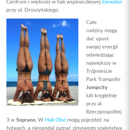
Centrum i większej w hali wspinaczkowej
Elewator
przy ul. Droszyńskiego.
Całe
rodziny mogą
dać upust
swojej energii
odwiedzając
największy w
Trójmieście
Park Trampolin
Jumpcity
lub kręgielnię
przy al.
Rzeczpospolitej
3 w
Soprano
. W
Hali Olivi
mogą pojeździć na
łyżwach, a nieopodal zaznać zimowego szaleństwa