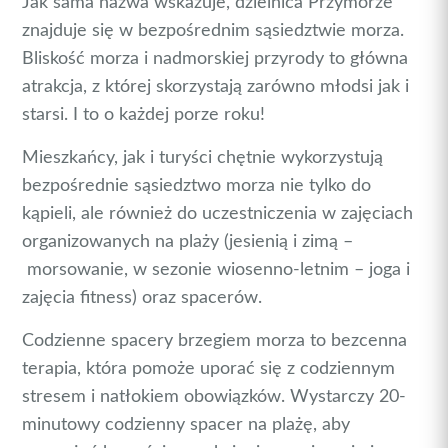
Jak sama nazwa wskazuje, dzielnica Przymorze
znajduje się w bezpośrednim sąsiedztwie morza.
Bliskość morza i nadmorskiej przyrody to główna
atrakcja, z której skorzystają zarówno młodsi jak i
starsi. I to o każdej porze roku!
Mieszkańcy, jak i turyści chętnie wykorzystują
bezpośrednie sąsiedztwo morza nie tylko do
kąpieli, ale również do uczestniczenia w zajęciach
organizowanych na plaży (jesienią i zimą –
morsowanie
, w sezonie
wiosenno
-letnim – joga i
zajęcia fitness) oraz spacerów.
Codzienne spacery brzegiem morza to bezcenna
terapia, która pomoże uporać się z codziennym
stresem i natłokiem obowiązków. Wystarczy 20-
minutowy codzienny spacer na plażę, aby